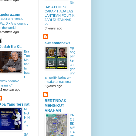
RK
UASA PENIPU
CAKAP TIADA LAGI
1peluru.com
LANTIKAN POLITIK
Email lists 100%
JADI DUTA KHAS
VALID - Any country
??
in the world
3 years ago
8 months ago
awesomenews
Kedah Ke KL
Ag
Bila
ong
Tun
per
Ma
ken
hat
an
hir
gab
bua
ung
t
an politik baharu -
lawak "double
muafakat nasional
meaning"
6 years ago
11 months ago
BERTINDAK
Apa Yang Tersirat
MENGIKUT
ME
ARAHAN
NG
PR
HIN
OJ
A
EK
TY
ME
T
GA
SA