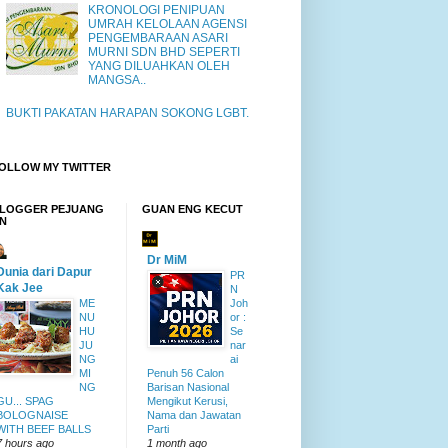
KRONOLOGI PENIPUAN
UMRAH KELOLAAN AGENSI
PENGEMBARAAN ASARI
MURNI SDN BHD SEPERTI
YANG DILUAHKAN OLEH
MANGSA..
BUKTI PAKATAN HARAPAN SOKONG LGBT.
OLLOW MY TWITTER
LOGGER PEJUANG
GUAN ENG KECUT
N
Dr MiM
Dunia dari Dapur
PR
Kak Jee
N
ME
Joh
NU
or :
HU
Se
JU
nar
NG
ai
MI
Penuh 56 Calon
NG
Barisan Nasional
GU... SPAG
Mengikut Kerusi,
BOLOGNAISE
Nama dan Jawatan
WITH BEEF BALLS
Parti
7 hours ago
1 month ago