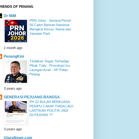
RIENDS OF PENANG
Dr MiM
PRN Johor : Senarai Penuh
56 Calon Barisan Nasional
Mengikut Kerusi, Nama dan
Jawatan Parti
1 month ago
PenangKini
Tindakan Tegas Terhadap
Pihak Tular , Provokasi Isu
Laungan Azan - KP Pulau
Pinang
3 years ago
GENERASI PEJUANG BANGSA
PH 22 BULAN BERKUASA
PENIPU CAKAP TIADA LAGI
LANTIKAN POLITIK JADI
DUTA KHAS ??
3 years ago
UtaraNews.com