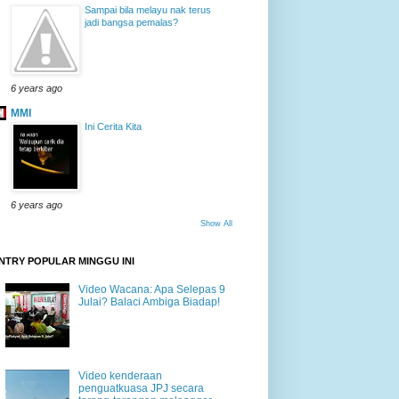
Sampai bila melayu nak terus
jadi bangsa pemalas?
6 years ago
MMI
Ini Cerita Kita
6 years ago
Show All
NTRY POPULAR MINGGU INI
Video Wacana: Apa Selepas 9
Julai? Balaci Ambiga Biadap!
Video kenderaan
penguatkuasa JPJ secara