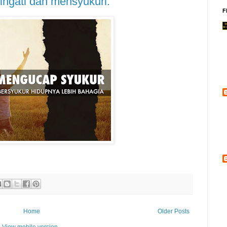
ingati dan mensyukuri.
F
Home
Older Posts