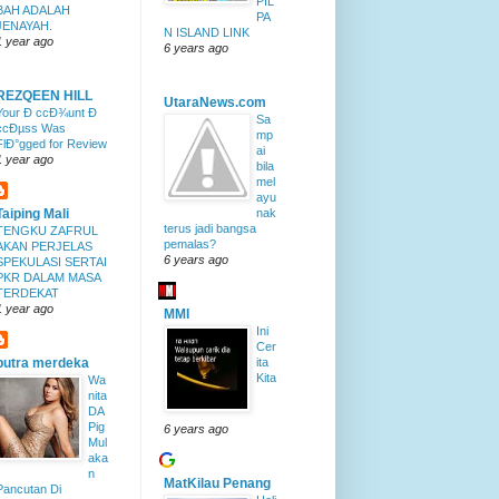
PIL
BAH ADALAH
PA
JENAYAH.
N ISLAND LINK
1 year ago
6 years ago
REZQEEN HILL
UtaraNews.com
Your Ð ccÐ¾unt Ð
Sa
ccÐµss Was
mp
FlÐ°gged for Review
ai
1 year ago
bila
mel
ayu
Taiping Mali
nak
terus jadi bangsa
TENGKU ZAFRUL
pemalas?
AKAN PERJELAS
6 years ago
SPEKULASI SERTAI
PKR DALAM MASA
TERDEKAT
1 year ago
MMI
Ini
Cer
putra merdeka
ita
Kita
Wa
nita
DA
Pig
6 years ago
Mul
aka
n
MatKilau Penang
Pancutan Di