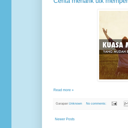
Cerita menarik utk memper
Read more »
Garapan
Unknown
No comments:
Newer Posts